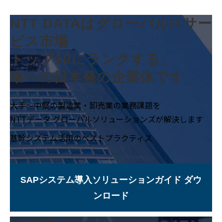
NTT DATAはグローバルITサー
ビス市場
トップ10にランクする、
唯一の日本発の企業体です
大手〜中堅の製造業・卸売業の業務課題を
NTTデータ グローバルソリューションズが解決します
基幹システム活用のベストプラクティス
SAPシステム導入ソリューションガイド ダウ
ンロード