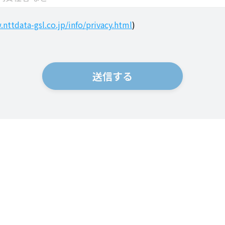
nttdata-gsl.co.jp/info/privacy.html
)