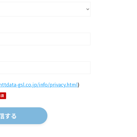
ttdata-gsl.co.jp/info/privacy.html
)